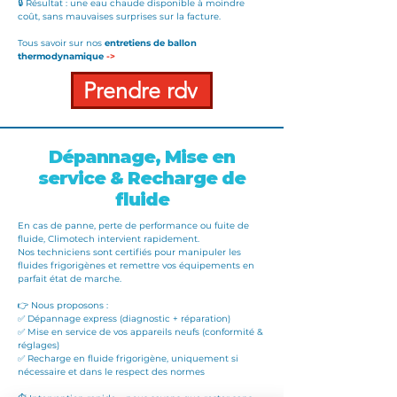
🔒 Résultat : une eau chaude disponible à moindre
coût, sans mauvaises surprises sur la facture.
Tous savoir sur nos
en
tretiens de ballon
thermodynamique
->
Prendre rdv
Dépannage
,
Mise en
service
&
Recharge de
fluide
En cas de
panne
, perte de performance ou
fuite de
fluide
, Climotech intervient rapidement.
Nos techniciens sont certifiés pour manipuler les
fluides frigorigènes et remettre vos équipements en
parfait état de marche.
👉 Nous proposons :
✅
Dépannage express
(diagnostic + réparation)
✅
Mise en service
de vos appareils neufs (conformité &
réglages)
✅
Recharge en fluide frigorigène
, uniquement si
nécessaire et dans le respect des normes