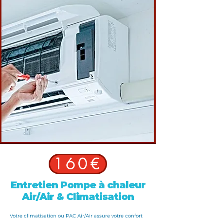
160€
Entretien Pompe à chaleur
Air/Air
&
Climatisation
Votre
climatisation
ou
PAC Air/Air
assure votre confort