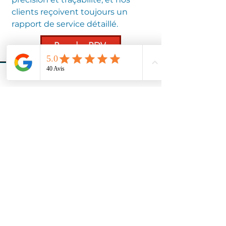
clients reçoivent toujours un
rapport de service détaillé.
Prendre RDV
🕒 Quand faire
entretenir votre
climatisation ?
L'entretien de la climatisation doit
être réalisé au moins une fois par an.
Idéalement, il doit être fait :
Au printemps
, avant la saison
chaude (pour une clim réversible)
Ou
à l'automne
, avant le mode
chauffage
Les appareils contenant plus de 2 kg