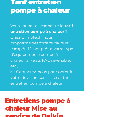
Tarif entretien
pompe à chaleur
Vous souhaitez connaître le
tarif
entretien pompe à chaleur
?
Chez Climotech, nous
proposons des forfaits clairs et
compétitifs adaptés à votre type
d’équipement (pompe à
chaleur air-eau, PAC réversible,
etc.).
👉 Contactez-nous pour obtenir
votre devis personnalisé et tarif
entretien pompe à chaleur.
Entretiens pompe à
chaleur Mise au
service de Daikin,