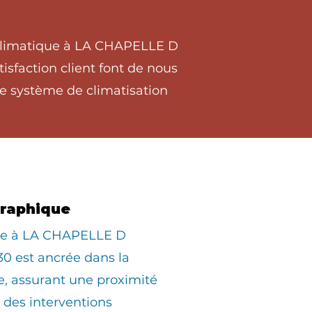
t climatique à LA CHAPELLE D
sfaction client font de nous
re système de climatisation
graphique
iée à LA CHAPELLE D
 est ancrée dans la
, assurant une proximité
des interventions