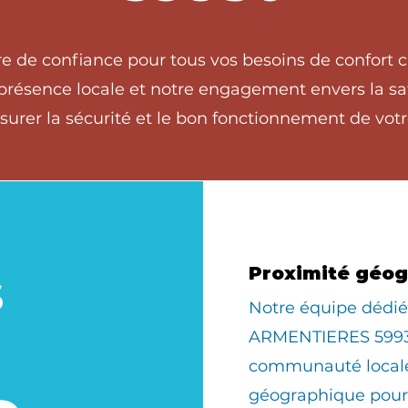
ire de confiance pour tous vos besoins de confor
ésence locale et notre engagement envers la sati
surer la sécurité et le bon fonctionnement de vot
s
Proximité géo
​Notre équipe déd
ARMENTIERES 59930
communauté locale
géographique pour 