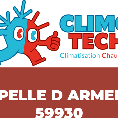
PELLE D ARME
59930