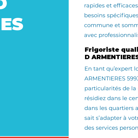
D
rapides et efficac
besoins spécifique
ES
commune et somme
avec professionnal
Frigoriste qua
D ARMENTIERES
En tant qu’expert 
ARMENTIERES 59930
particularités de 
résidiez dans le cen
dans les quartiers 
sait s’adapter à v
des services person