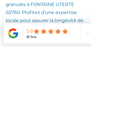
granulés à FONTAINE UTERTE
02760. Profitez d’une expertise
locale pour assurer la longévité de
votre équipement.
Contactez
Climotech à
FONTAINE
UTERTE 02760
Faites confiance à Climotech pour
des services de climatisation