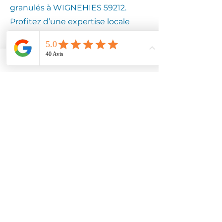
granulés à WIGNEHIES 59212.
Profitez d’une expertise locale
pour assurer la longévité de votre
équipement.
Contactez
Climotech à
WIGNEHIES
59212
Faites confiance à Climotech pour
des services de climatisation