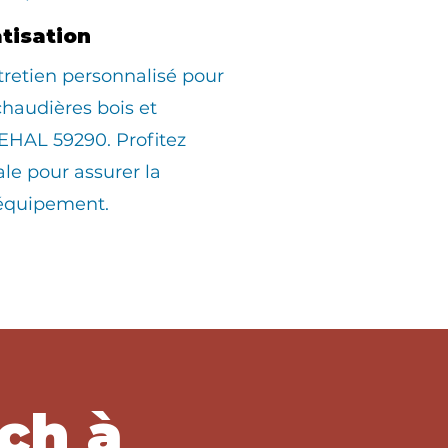
atisation
tretien personnalisé pour
 chaudières bois et
HAL 59290. Profitez
ale pour assurer la
 équipement.
ch à