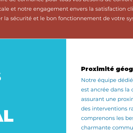
ale et notre engagement envers la satisfaction cli
 la sécurité et le bon fonctionnement de votre sy
s
Proximité géo
​Notre équipe déd
est ancrée dans la
assurant une prox
des interventions r
AL
comprenons les bes
charmante commun