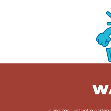
W
Climotech est votre parten