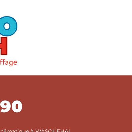
90
ort climatique à WASQUEHAL