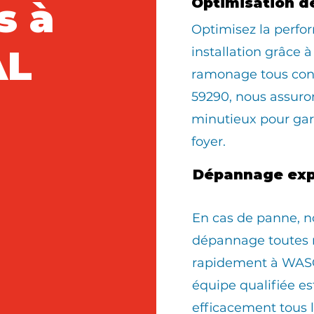
s à
Optimisation d
Optimisez la perfo
AL
installation grâce à
ramonage tous co
59290, nous assur
minutieux pour gara
foyer.
Dépannage exp
En cas de panne, n
dépannage toutes 
rapidement à WAS
équipe qualifiée e
efficacement tous 