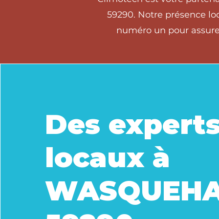
59290. Notre présence loc
numéro un pour assurer
Des expert
locaux à
WASQUEH