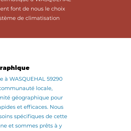
ent font de nous le choix
stème de climatisation
graphique
iée à WASQUEHAL 59290
 communauté locale,
imité géographique pour
apides et efficaces. Nous
oins spécifiques de cette
e et sommes prêts à y