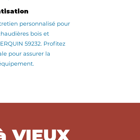
atisation
tretien personnalisé pour
 chaudières bois et
ERQUIN 59232. Profitez
ale pour assurer la
 équipement.
à VIEUX