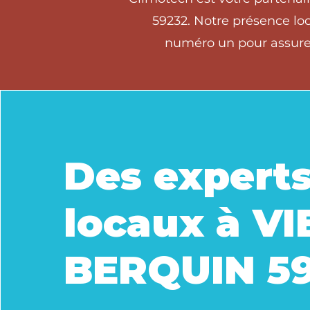
59232. Notre présence loc
numéro un pour assurer
Des expert
locaux à V
BERQUIN 5