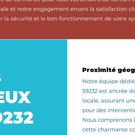
ale et notre engagement envers la satisfaction cli
 la sécurité et le bon fonctionnement de votre sy
s
Proximité géo
​Notre équipe déd
IEUX
59232 est ancrée 
locale, assurant u
pour des interventi
9232
Nous comprenons le
cette charmante 