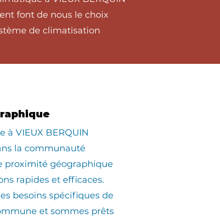
ent font de nous le choix
stème de climatisation
graphique
iée à VIEUX BERQUIN
dans la communauté
ne proximité géographique
ons rapides et efficaces.
s besoins spécifiques de
commune et sommes prêts