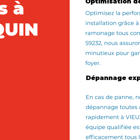
s à
Optimisation d
Optimisez la perfo
QUIN
installation grâce à
ramonage tous con
59232, nous assur
minutieux pour gara
foyer.
Dépannage exp
En cas de panne, n
dépannage toutes 
rapidement à VIEU
équipe qualifiée e
efficacement tous 