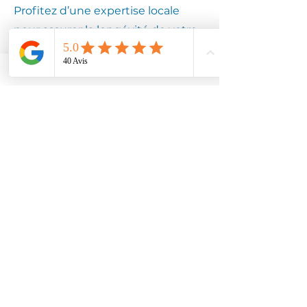
Profitez d’une expertise locale
pour assurer la longévité de votre
équipement.
Contactez
Climotech à
MOUVAUX
59420
Faites confiance à Climotech pour
des services de climatisation
adaptés à MOUVAUX 59420.