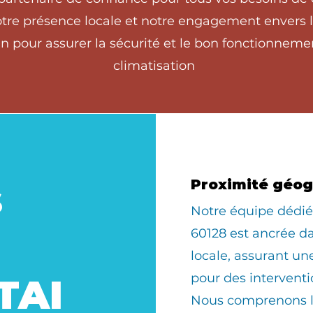
 présence locale et notre engagement envers la s
n pour assurer la sécurité et le bon fonctionneme
climatisation
s
Proximité géo
​Notre équipe déd
60128 est ancrée 
locale, assurant u
pour des interventi
TAI
Nous comprenons le