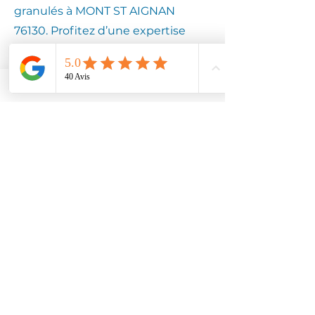
granulés à MONT ST AIGNAN
76130. Profitez d’une expertise
locale pour assurer la longévité de
votre équipement.
Contactez
Climotech à
MONT ST
AIGNAN 76130
Faites confiance à Climotech pour
des services de climatisation