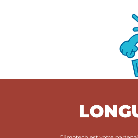
LONGU
Climotech est votre partena