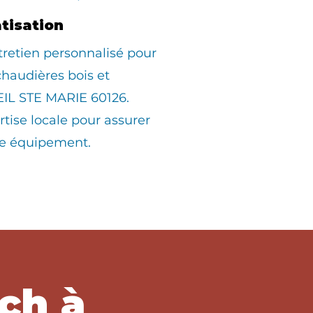
atisation
tretien personnalisé pour
 chaudières bois et
IL STE MARIE 60126.
rtise locale pour assurer
tre équipement.
ch à