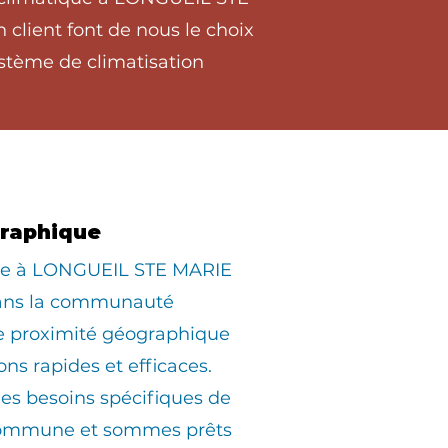
client font de nous le choix
stème de climatisation
graphique
iée à LONGUEIL STE MARIE
dans la communauté
ne proximité géographique
ons rapides et efficaces.
s besoins spécifiques de
commune et sommes prêts