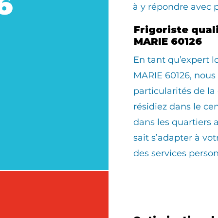
6
à y répondre avec 
Frigoriste qual
MARIE 60126
En tant qu’expert 
MARIE 60126, nous 
particularités de 
résidiez dans le cen
dans les quartiers 
sait s’adapter à v
des services person