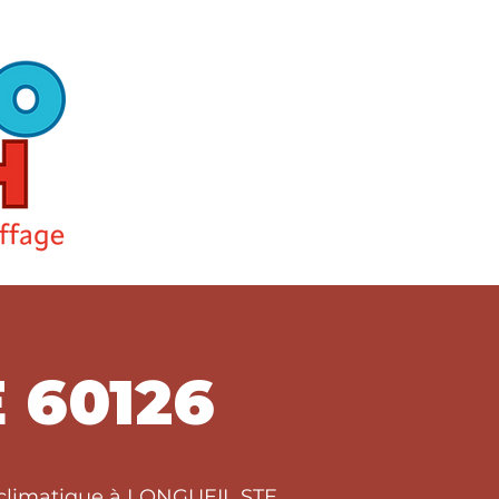
 60126
t climatique à LONGUEIL STE