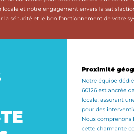
locale et notre engagement envers la satisfaction 
 la sécurité et le bon fonctionnement de votre sy
s
Proximité géo
​Notre équipe déd
60126 est ancrée 
locale, assurant u
pour des interventi
STE
Nous comprenons le
cette charmante 