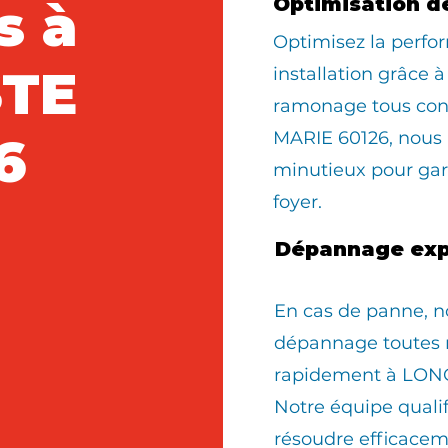
s à
Optimisation d
Optimisez la perfo
STE
installation grâce à
ramonage tous con
MARIE 60126, nous
6
minutieux pour gara
foyer.
Dépannage exp
En cas de panne, n
dépannage toutes 
rapidement à LONG
Notre équipe quali
résoudre efficacem