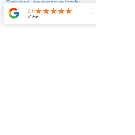
Profitez d’une expertise locale
pour assurer la longévité de votre
équipement.
Contactez
Climotech à LES
AUTHIEUX 27220
Faites confiance à Climotech pour
des services de climatisation
adaptés à LES AUTHIEUX 27220.
Contactez-nous dès aujourd’hui
pour bénéficier de notre expertise