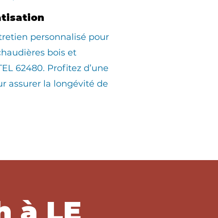
atisation
tretien personnalisé pour
 chaudières bois et
EL 62480. Profitez d’une
ur assurer la longévité de
h à LE