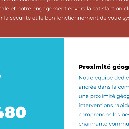
ale et notre engagement envers la satisfaction cli
 la sécurité et le bon fonctionnement de votre sy
s
Proximité géo
​Notre équipe dédi
ancrée dans la com
une proximité géo
interventions rapid
480
comprenons les bes
charmante commun