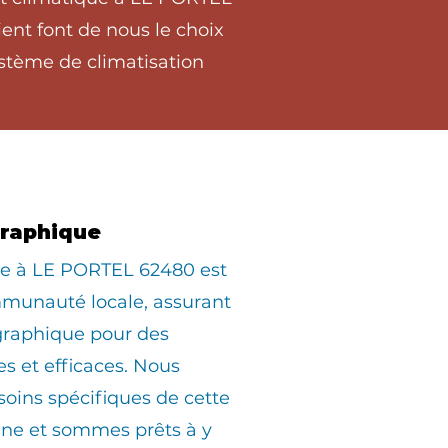
ent font de nous le choix
stème de climatisation
graphique
ée à LE PORTEL 62480 est
munauté locale, assurant
graphique pour des
es et efficaces. Nous
oins spécifiques de cette
e et sommes prêts à y