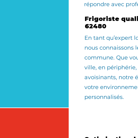
répondre avec prof
Frigoriste qual
62480
En tant qu’expert 
nous connaissons le
commune. Que vous 
ville, en périphérie
avoisinants, notre 
votre environnemen
personnalisés.