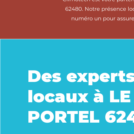
62480. Notre présence loc
numéro un pour assurer
Des expert
locaux à LE
PORTEL 62