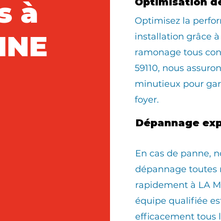
s à
Optimisation d
Optimisez la perfo
INE
installation grâce à
ramonage tous con
59110, nous assur
minutieux pour gara
foyer.
Dépannage exp
En cas de panne, n
dépannage toutes 
rapidement à LA M
équipe qualifiée e
efficacement tous 