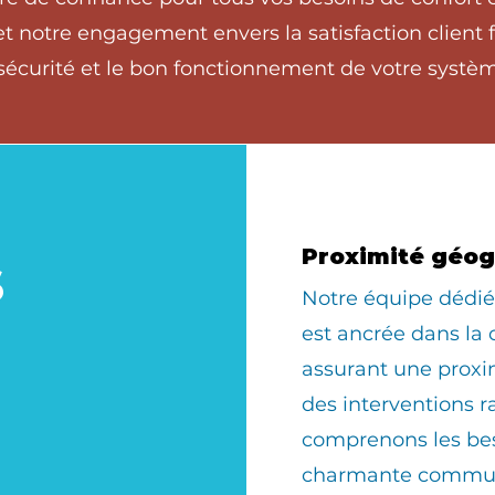
et notre engagement envers la satisfaction client
 sécurité et le bon fonctionnement de votre systè
s
Proximité géo
​Notre équipe déd
est ancrée dans la
assurant une prox
des interventions r
comprenons les bes
charmante commun