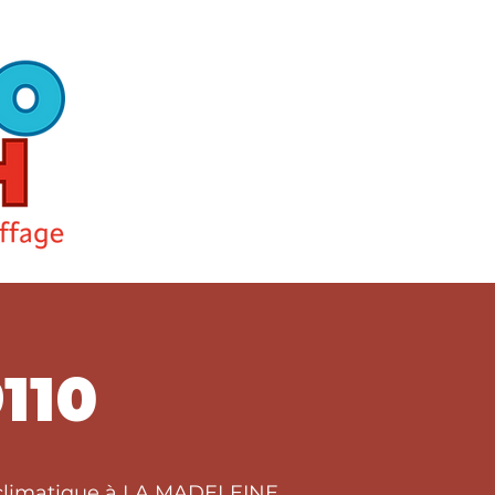
110
t climatique à LA MADELEINE