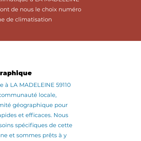
 font de nous le choix numéro
me de climatisation
graphique
iée à LA MADELEINE 59110
 communauté locale,
imité géographique pour
apides et efficaces. Nous
oins spécifiques de cette
e et sommes prêts à y