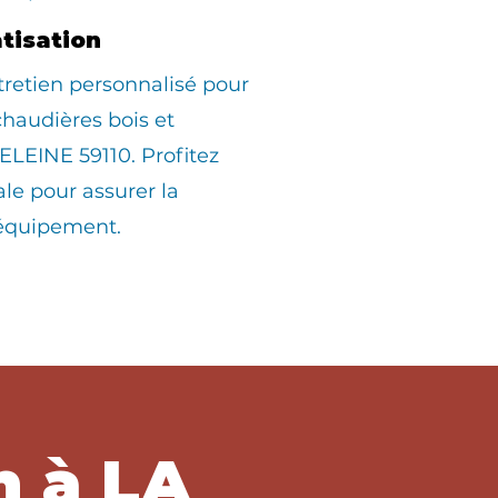
atisation
tretien personnalisé pour
 chaudières bois et
LEINE 59110. Profitez
ale pour assurer la
 équipement.
h à LA