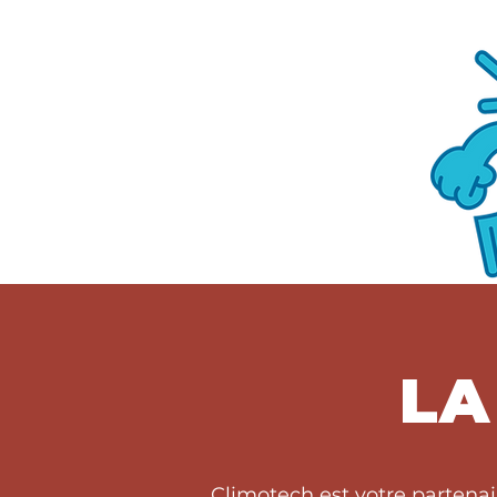
LA
Climotech est votre partena