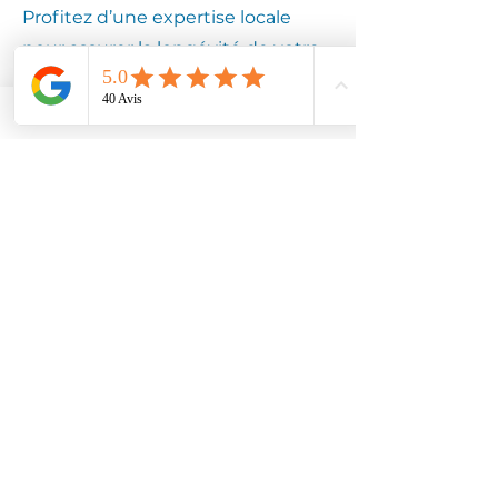
Profitez d’une expertise locale
pour assurer la longévité de votre
équipement.
Contactez
Climotech à
GOUVIEUX
60270
Faites confiance à Climotech pour
des services de climatisation
adaptés à GOUVIEUX 60270.