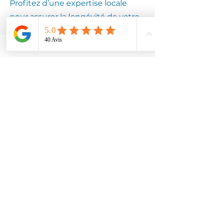
Profitez d’une expertise locale
pour assurer la longévité de votre
équipement.
Contactez
Climotech à
FESMY LE SART
02520
Faites confiance à Climotech pour
des services de climatisation
adaptés à FESMY LE SART 02520.
Contactez-nous dès aujourd’hui