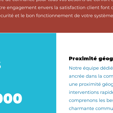
tre engagement envers la satisfaction client font
écurité et le bon fonctionnement de votre système
s
Proximité géo
​Notre équipe dédi
ancrée dans la com
une proximité géo
interventions rapid
000
comprenons les bes
charmante commun