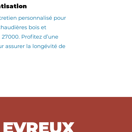
atisation
tretien personnalisé pour
 chaudières bois et
27000. Profitez d’une
ur assurer la longévité de
à EVREUX