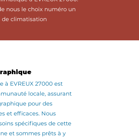
 de nous le choix numéro un
 de climatisation
graphique
ée à EVREUX 27000 est
munauté locale, assurant
graphique pour des
es et efficaces. Nous
oins spécifiques de cette
e et sommes prêts à y