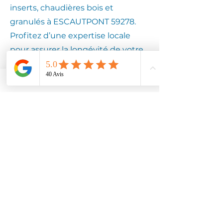
inserts, chaudières bois et
granulés à ESCAUTPONT 59278.
Profitez d’une expertise locale
pour assurer la longévité de votre
équipement.
Contactez
Climotech à
ESCAUTPONT
59278
Faites confiance à Climotech pour