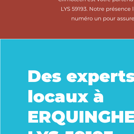
LYS 59193. Notre présence l
numéro un pour assurer
Des expert
locaux à
ERQUINGH