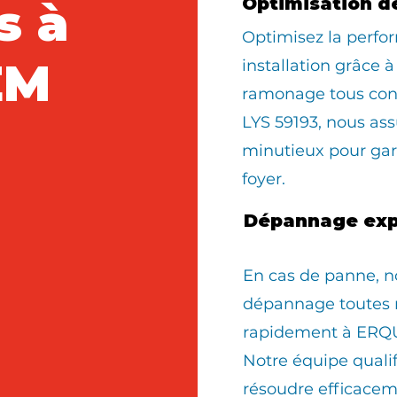
s à
Optimisation d
Optimisez la perfo
EM
installation grâce à
ramonage tous co
LYS 59193, nous a
minutieux pour gara
foyer.
Dépannage exp
En cas de panne, n
dépannage toutes 
rapidement à ERQ
Notre équipe quali
résoudre efficacem