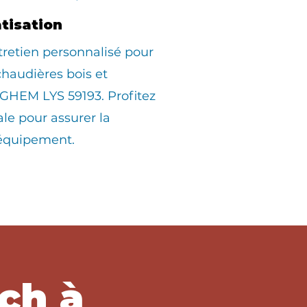
atisation
tretien personnalisé pour
 chaudières bois et
GHEM LYS 59193. Profitez
ale pour assurer la
 équipement.
ch à