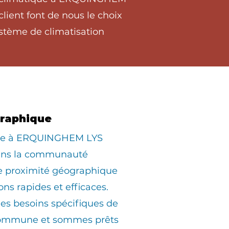
lient font de nous le choix
stème de climatisation
graphique
iée à ERQUINGHEM LYS
dans la communauté
ne proximité géographique
ons rapides et efficaces.
s besoins spécifiques de
commune et sommes prêts