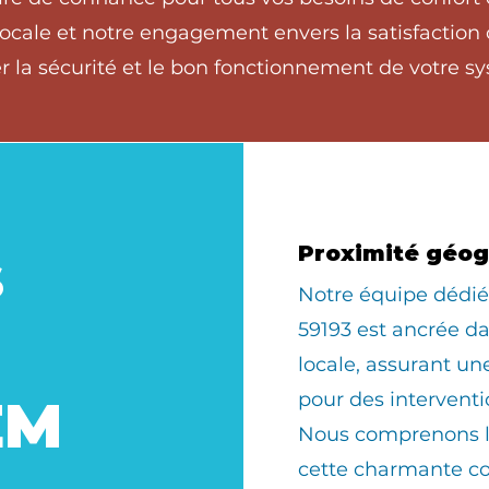
ocale et notre engagement envers la satisfaction c
 la sécurité et le bon fonctionnement de votre sy
s
Proximité géo
​Notre équipe déd
59193 est ancrée 
locale, assurant u
pour des interventi
EM
Nous comprenons le
cette charmante 