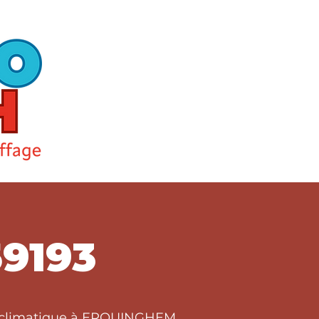
9193
ort climatique à ERQUINGHEM