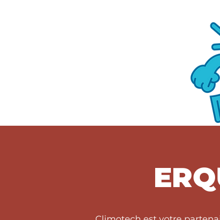
ERQ
Climotech est votre parten