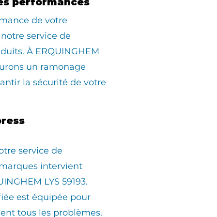
es performances
rmance de votre
 notre service de
nduits. À ERQUINGHEM
ssurons un ramonage
ntir la sécurité de votre
ress
otre service de
marques intervient
UINGHEM LYS 59193.
fiée est équipée pour
ent tous les problèmes.