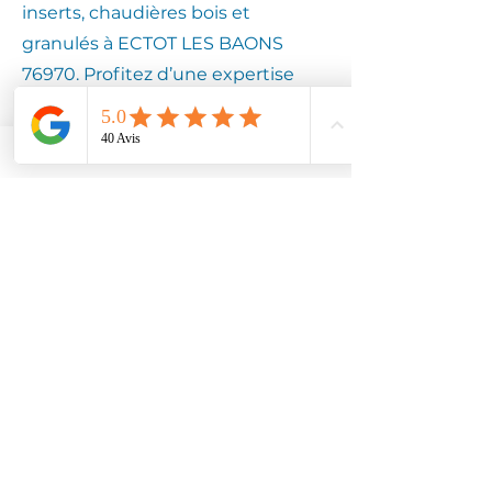
inserts, chaudières bois et
granulés à ECTOT LES BAONS
76970. Profitez d’une expertise
locale pour assurer la longévité de
votre équipement.
Contactez
Climotech à
ECTOT LES
BAONS 76970
Faites confiance à Climotech pour