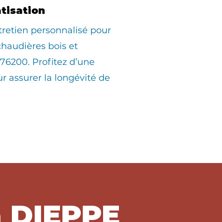
atisation
tretien personnalisé pour
 chaudières bois et
76200. Profitez d’une
ur assurer la longévité de
à DIEPPE