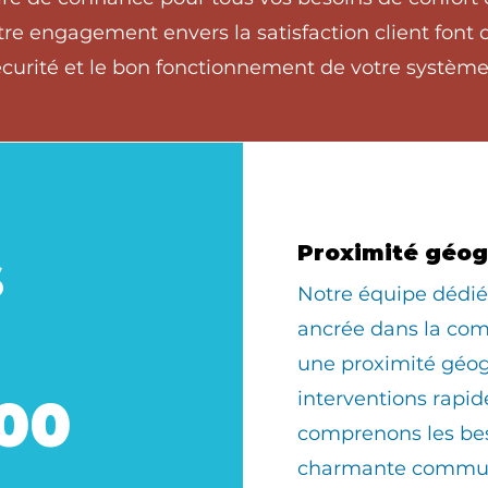
tre engagement envers la satisfaction client font
écurité et le bon fonctionnement de votre système
s
Proximité géo
​Notre équipe dédi
ancrée dans la com
une proximité géo
interventions rapid
00
comprenons les bes
charmante commun