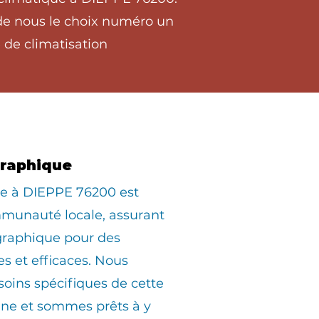
 de nous le choix numéro un
 de climatisation
graphique
ée à DIEPPE 76200 est
munauté locale, assurant
graphique pour des
es et efficaces. Nous
oins spécifiques de cette
e et sommes prêts à y