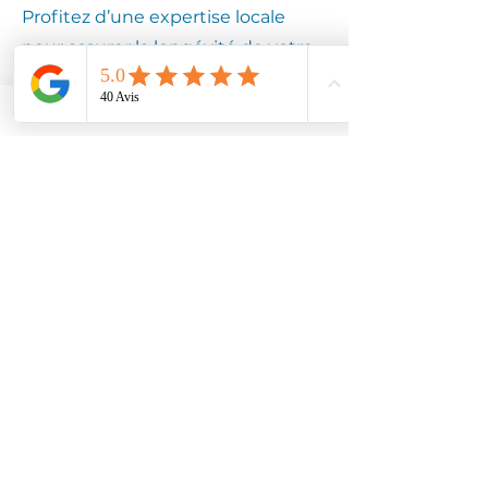
Profitez d’une expertise locale
pour assurer la longévité de votre
équipement.
Contactez
Climotech à
CAUVIGNY
60730
Faites confiance à Climotech pour
des services de climatisation
adaptés à CAUVIGNY 60730.