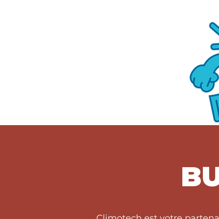
BU
Climotech est votre partena