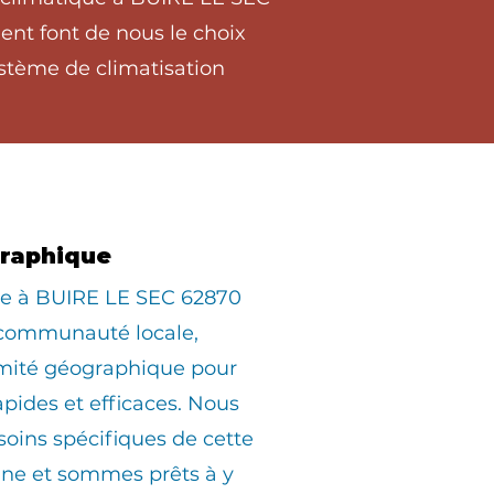
ent font de nous le choix
stème de climatisation
graphique
ée à BUIRE LE SEC 62870
 communauté locale,
imité géographique pour
apides et efficaces. Nous
oins spécifiques de cette
e et sommes prêts à y