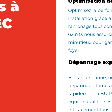
s à
Optimisation d
Optimisez la perfo
EC
installation grâce à
ramonage tous con
62870, nous assur
minutieux pour gara
foyer.
Dépannage exp
En cas de panne, n
dépannage toutes 
rapidement à BUIR
équipe qualifiée e
efficacement tous 