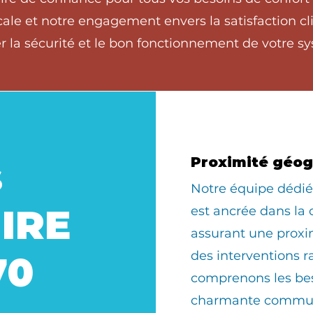
ale et notre engagement envers la satisfaction cli
 la sécurité et le bon fonctionnement de votre sy
s
Proximité géo
​Notre équipe dédi
UIRE
est ancrée dans la
assurant une prox
des interventions r
70
comprenons les bes
charmante commun