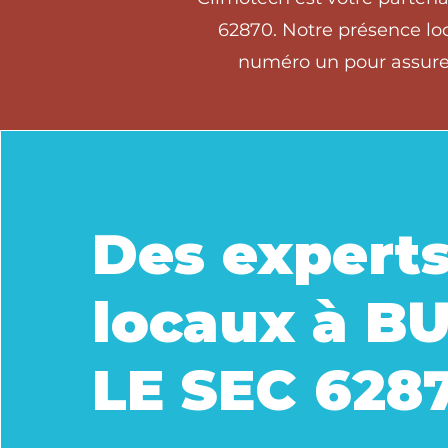
62870. Notre présence loc
numéro un pour assurer
Des expert
locaux à B
LE SEC 628