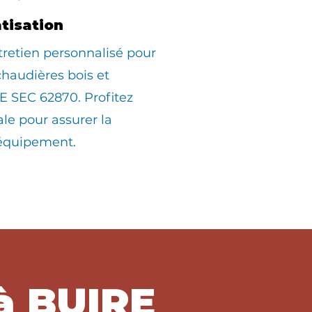
atisation
tretien personnalisé pour
 chaudières bois et
E SEC 62870. Profitez
ale pour assurer la
 équipement.
à BUIRE