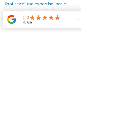
Profitez d’une expertise locale
pour assurer la longévité de votre
équipement.
Contactez
Climotech à
BREBIERES
62117
Faites confiance à Climotech pour
des services de climatisation
adaptés à BREBIERES 62117.