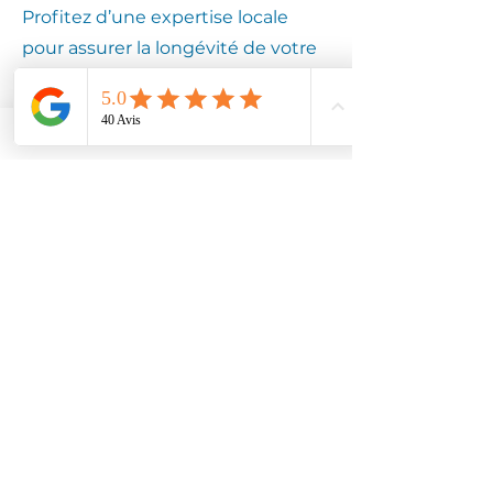
Profitez d’une expertise locale
pour assurer la longévité de votre
équipement.
Contactez
Climotech à
BOUBIERS
60240
Faites confiance à Climotech pour
des services de climatisation
adaptés à BOUBIERS 60240.