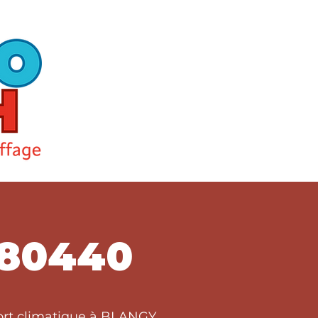
80440
fort climatique à BLANGY