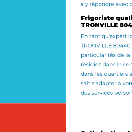
à y répondre avec 
Frigoriste qual
TRONVILLE 80
En tant qu’expert 
TRONVILLE 80440, 
particularités de 
résidiez dans le cen
dans les quartiers 
sait s’adapter à v
des services person