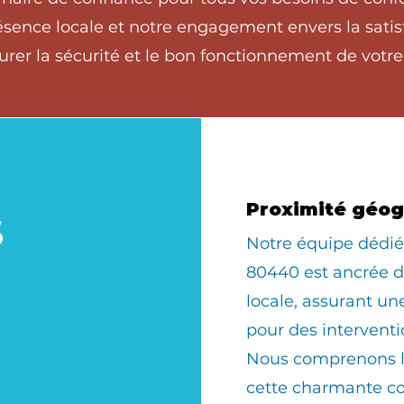
nce locale et notre engagement envers la satisfa
rer la sécurité et le bon fonctionnement de votre
s
Proximité géo
​Notre équipe déd
80440 est ancrée 
locale, assurant u
pour des interventi
Nous comprenons le
cette charmante 