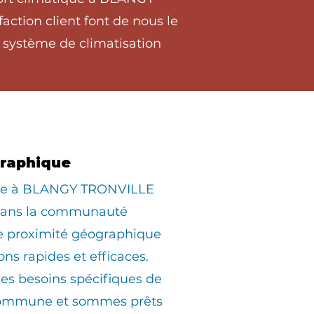
ction client font de nous le
 système de climatisation
graphique
iée à BLANGY TRONVILLE
dans la communauté
ne proximité géographique
ons rapides et efficaces.
s besoins spécifiques de
commune et sommes prêts