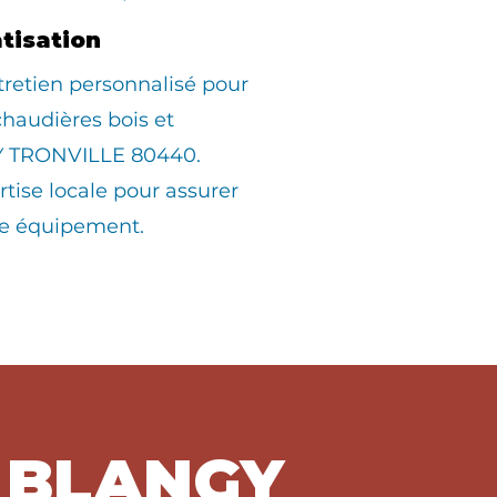
atisation
tretien personnalisé pour
 chaudières bois et
Y TRONVILLE 80440.
rtise locale pour assurer
tre équipement.
à BLANGY