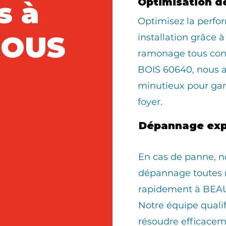
s à
Optimisation d
Optimisez la perfo
SOUS
installation grâce à
ramonage tous con
BOIS 60640, nous 
0
minutieux pour gara
foyer.
Dépannage exp
En cas de panne, n
dépannage toutes 
rapidement à BEA
Notre équipe quali
résoudre efficacem