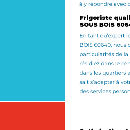
0
à y répondre avec 
Frigoriste qual
SOUS BOIS 606
En tant qu’expert
BOIS 60640, nous c
particularités de 
résidiez dans le cen
dans les quartiers 
sait s’adapter à v
des services person