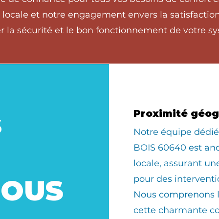
ocale et notre engagement envers la satisfaction 
 la sécurité et le bon fonctionnement de votre sy
s
Proximité géo
​Notre équipe déd
BOIS 60640 est an
locale, assurant u
pour des interventi
SOUS
Nous comprenons le
cette charmante 