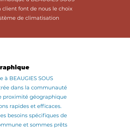
client font de nous le choix
stème de climatisation
graphique
iée à BEAUGIES SOUS
crée dans la communauté
ne proximité géographique
ons rapides et efficaces.
s besoins spécifiques de
commune et sommes prêts