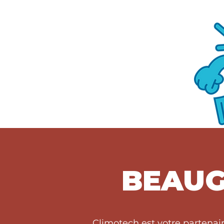
BEAUG
Climotech est votre partenai