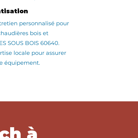
atisation
tretien personnalisé pour
 chaudières bois et
ES SOUS BOIS 60640.
rtise locale pour assurer
tre équipement.
ch à