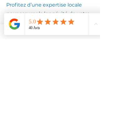
Profitez d’une expertise locale
pour assurer la longévité de votre
équipement.
Contactez
Climotech à
BARASTRE
62124
Faites confiance à Climotech pour
des services de climatisation
adaptés à BARASTRE 62124.