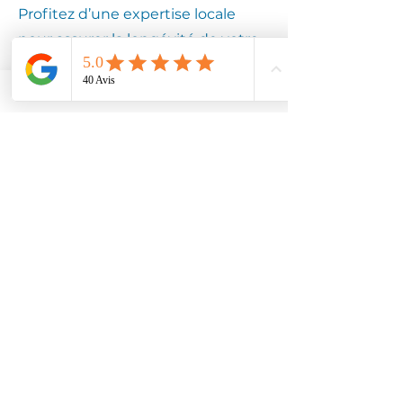
Profitez d’une expertise locale
pour assurer la longévité de votre
équipement.
Contactez
Climotech à
BAILLEVAL
60140
Faites confiance à Climotech pour
des services de climatisation
adaptés à BAILLEVAL 60140.