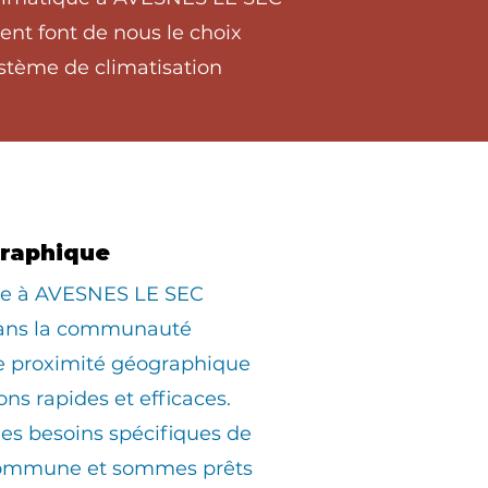
ent font de nous le choix
stème de climatisation
graphique
iée à AVESNES LE SEC
dans la communauté
ne proximité géographique
ons rapides et efficaces.
s besoins spécifiques de
commune et sommes prêts