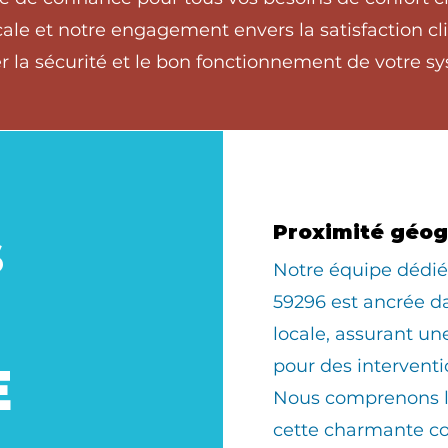
ale et notre engagement envers la satisfaction cli
 la sécurité et le bon fonctionnement de votre sy
s
Proximité géo
​Notre équipe déd
59296 est ancrée 
locale, assurant u
pour des interventi
E
Nous comprenons le
cette charmante 