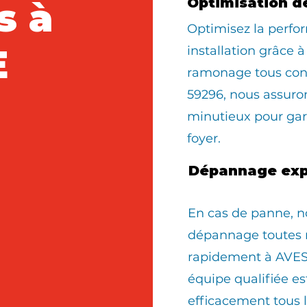
s à
Optimisation d
Optimisez la perfo
E
installation grâce à
ramonage tous con
59296, nous assur
minutieux pour gara
foyer.
Dépannage exp
En cas de panne, n
dépannage toutes 
rapidement à AVES
équipe qualifiée e
efficacement tous 