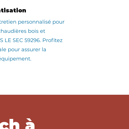
atisation
tretien personnalisé pour
 chaudières bois et
 LE SEC 59296. Profitez
ale pour assurer la
 équipement.
ch à