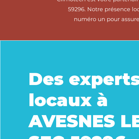
59296. Notre présence loc
numéro un pour assurer
Des expert
locaux à
AVESNES L