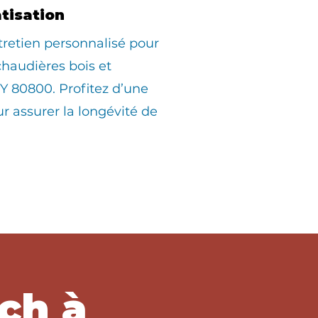
atisation
tretien personnalisé pour
 chaudières bois et
 80800. Profitez d’une
ur assurer la longévité de
ch à