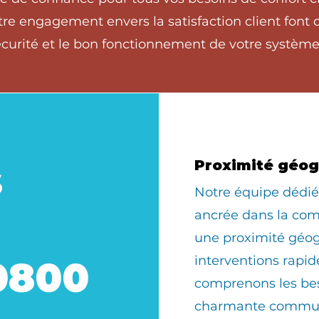
tre engagement envers la satisfaction client font
écurité et le bon fonctionnement de votre système
s
Proximité géo
​Notre équipe dédi
ancrée dans la com
une proximité géo
interventions rapid
0800
comprenons les bes
charmante commun