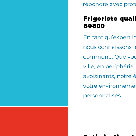
répondre avec prof
Frigoriste qual
80800
En tant qu’expert 
nous connaissons le
commune. Que vous 
ville, en périphérie
avoisinants, notre 
votre environnemen
personnalisés.