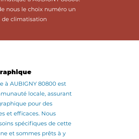
 de nous le choix numéro un
 de climatisation
graphique
ée à AUBIGNY 80800 est
munauté locale, assurant
graphique pour des
es et efficaces. Nous
oins spécifiques de cette
e et sommes prêts à y