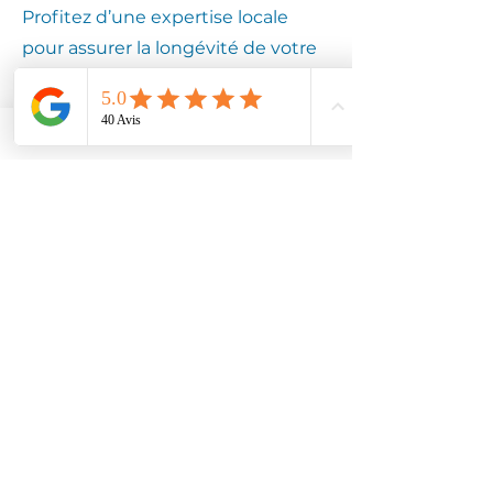
Profitez d’une expertise locale
pour assurer la longévité de votre
équipement.
Contactez
Climotech à
AUBENTON
02000
Faites confiance à Climotech pour
des services de climatisation
adaptés à AUBENTON 02000.