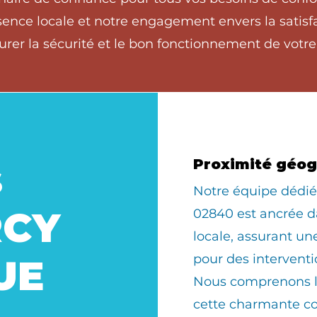
nce locale et notre engagement envers la satisfac
rer la sécurité et le bon fonctionnement de votre
s
Proximité géo
​Notre équipe dédi
RCY
02840 est ancrée 
locale, assurant u
pour des interventi
UE
Nous comprenons le
cette charmante 