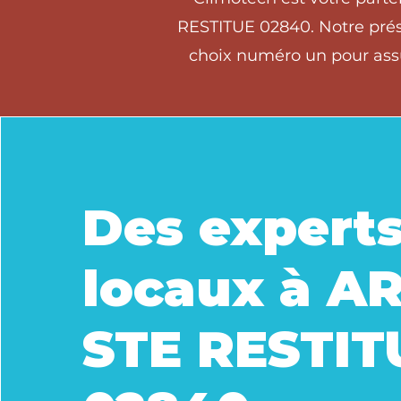
RESTITUE 02840. Notre prése
choix numéro un pour assu
Des expert
locaux à A
STE RESTIT