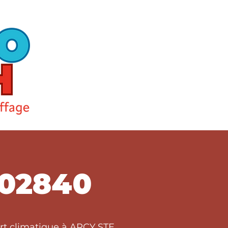
 02840
ort climatique à ARCY STE