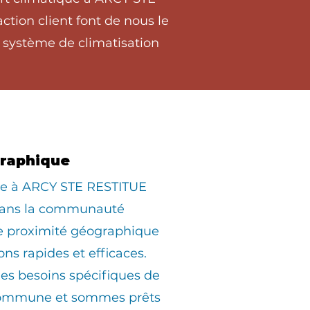
tion client font de nous le
 système de climatisation
graphique
ée à ARCY STE RESTITUE
dans la communauté
ne proximité géographique
ons rapides et efficaces.
s besoins spécifiques de
commune et sommes prêts