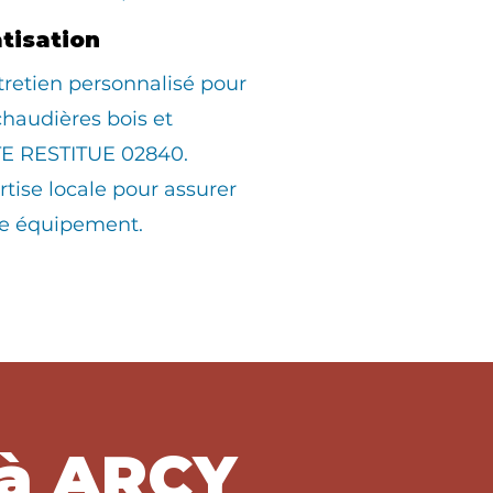
atisation
tretien personnalisé pour
 chaudières bois et
TE RESTITUE 02840.
rtise locale pour assurer
tre équipement.
 à ARCY