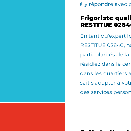
à y répondre avec 
Frigoriste qual
RESTITUE 0284
En tant qu’expert 
RESTITUE 02840, n
particularités de 
résidiez dans le cen
dans les quartiers 
sait s’adapter à v
des services person