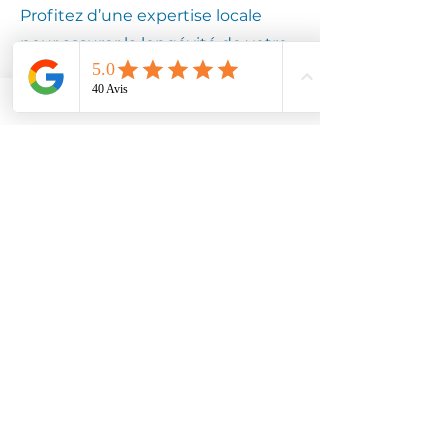
Profitez d’une expertise locale
pour assurer la longévité de votre
équipement.
Contactez
Climotech à
ANDELAIN
02500
Faites confiance à Climotech pour
des services de climatisation
adaptés à ANDELAIN 02500.