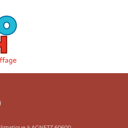
0
t climatique à AGNETZ 60600.