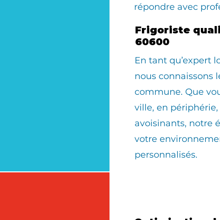
répondre avec prof
Frigoriste qua
60600
En tant qu’expert 
nous connaissons le
commune. Que vous 
ville, en périphérie
avoisinants, notre 
votre environnemen
personnalisés.