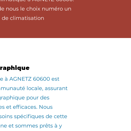
 de nous le choix numéro un
 de climatisation
graphique
ée à AGNETZ 60600 est
munauté locale, assurant
graphique pour des
es et efficaces. Nous
oins spécifiques de cette
e et sommes prêts à y