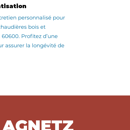
atisation
tretien personnalisé pour
 chaudières bois et
60600. Profitez d’une
ur assurer la longévité de
à AGNETZ