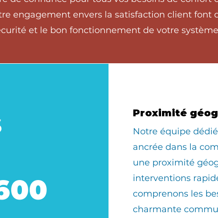
tre engagement envers la satisfaction client font
écurité et le bon fonctionnement de votre système
s
Proximité géo
​Notre équipe dédi
ancrée dans la com
une proximité géo
interventions rapid
600
comprenons les bes
charmante commun