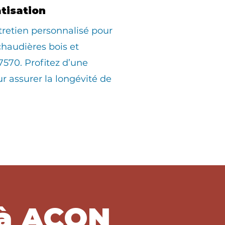
atisation
tretien personnalisé pour
 chaudières bois et
570. Profitez d’une
ur assurer la longévité de
 à ACON