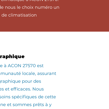
 de nous le choix numéro un
 de climatisation
graphique
ée à ACON 27570 est
munauté locale, assurant
graphique pour des
es et efficaces. Nous
oins spécifiques de cette
e et sommes prêts à y