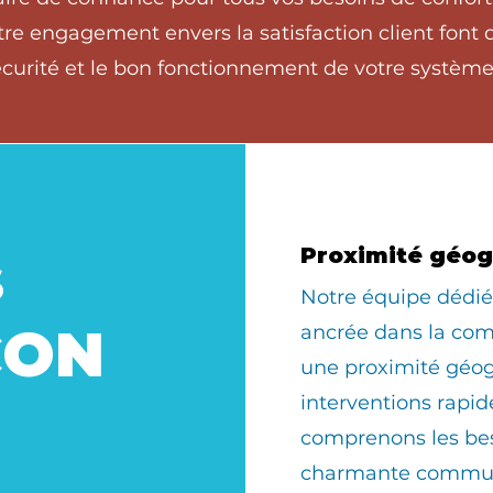
tre engagement envers la satisfaction client font
écurité et le bon fonctionnement de votre système
s
Proximité géo
​Notre équipe dédi
CON
ancrée dans la com
une proximité géo
interventions rapid
comprenons les bes
charmante commun