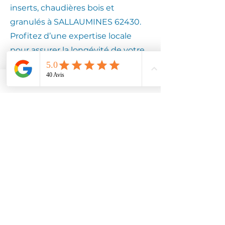
inserts, chaudières bois et
granulés à SALLAUMINES 62430.
Profitez d’une expertise locale
pour assurer la longévité de votre
équipement.
Contactez
Climotech à
SALLAUMINES
62430
Faites confiance à Climotech pour