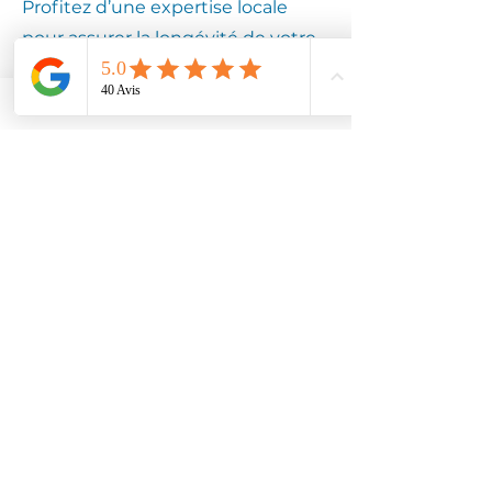
Profitez d’une expertise locale
pour assurer la longévité de votre
équipement.
Contactez
Climotech à
PONT ST PIERRE
27360
Faites confiance à Climotech pour
des services de climatisation
adaptés à PONT ST PIERRE 27360.
Contactez-nous dès aujourd’hui