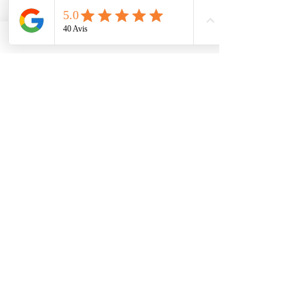
équipement.
Contactez
Climotech à
HAUTE ISLE
95780
Faites confiance à Climotech pour
des services de climatisation
adaptés à HAUTE ISLE 95780.
Contactez-nous dès aujourd’hui
pour bénéficier de notre expertise
locale et garantir le bon