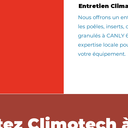
Entretien Clim
Nous offrons un en
les poêles, inserts,
granulés à CANLY 6
expertise locale po
votre équipement.
tez Climotech 