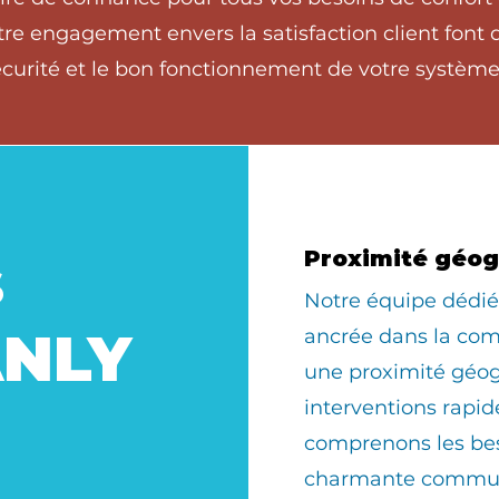
tre engagement envers la satisfaction client font
écurité et le bon fonctionnement de votre système
s
Proximité géo
​Notre équipe dédi
ANLY
ancrée dans la com
une proximité géo
interventions rapid
comprenons les bes
charmante commun