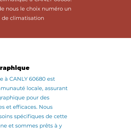
 de nous le choix numéro un
 de climatisation
graphique
ée à CANLY 60680 est
munauté locale, assurant
graphique pour des
es et efficaces. Nous
oins spécifiques de cette
e et sommes prêts à y