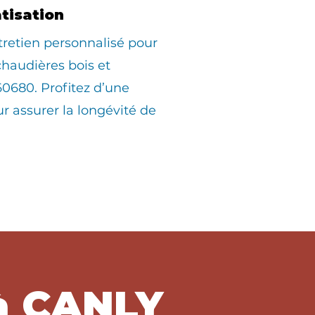
atisation
tretien personnalisé pour
 chaudières bois et
0680. Profitez d’une
ur assurer la longévité de
à CANLY