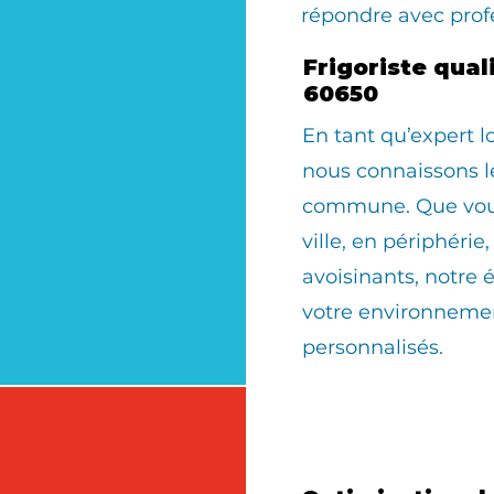
répondre avec prof
Frigoriste qua
60650
En tant qu’expert 
nous connaissons le
commune. Que vous 
ville, en périphérie
avoisinants, notre 
votre environnemen
personnalisés.