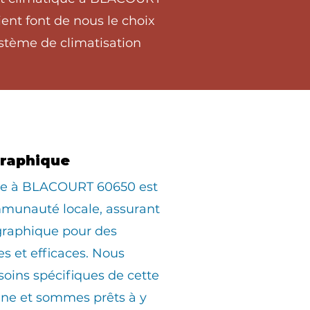
ent font de nous le choix
stème de climatisation
graphique
iée à BLACOURT 60650 est
munauté locale, assurant
graphique pour des
es et efficaces. Nous
oins spécifiques de cette
e et sommes prêts à y