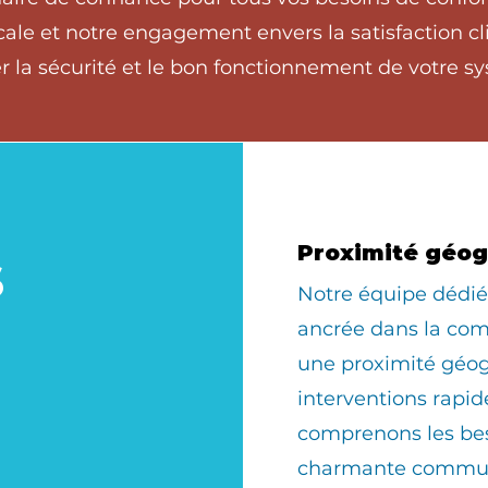
ale et notre engagement envers la satisfaction cli
 la sécurité et le bon fonctionnement de votre sy
s
Proximité géo
​Notre équipe déd
ancrée dans la com
une proximité géo
interventions rapid
comprenons les bes
charmante commun