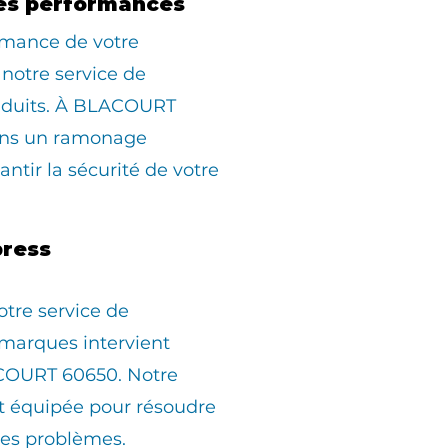
es performances
rmance de votre
 notre service de
nduits. À BLACOURT
ons un ramonage
ntir la sécurité de votre
ress
otre service de
marques intervient
COURT 60650. Notre
st équipée pour résoudre
les problèmes.