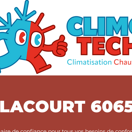
LACOURT 606
naire de confiance pour tous vos besoins de conf