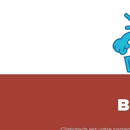
B
Climotech est votre parte