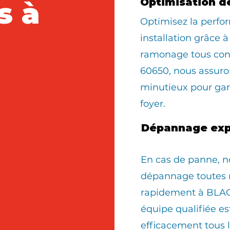
s à
Optimisation d
Optimisez la perfo
installation grâce à
ramonage tous co
60650, nous assur
minutieux pour gara
foyer.
Dépannage exp
En cas de panne, n
dépannage toutes 
rapidement à BLA
équipe qualifiée e
efficacement tous 