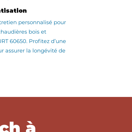
atisation
tretien personnalisé pour
 chaudières bois et
RT 60650. Profitez d’une
ur assurer la longévité de
ch à