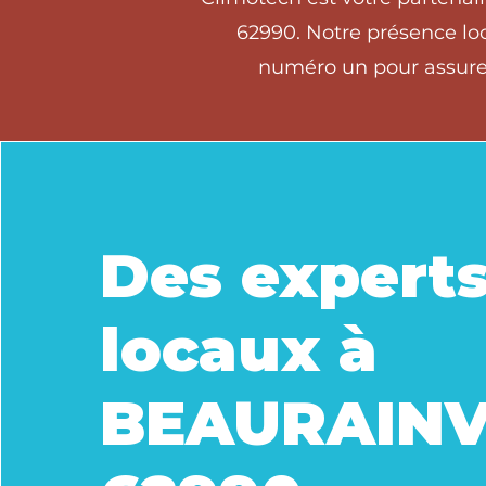
62990. Notre présence loc
numéro un pour assurer
Des expert
locaux à
BEAURAINV