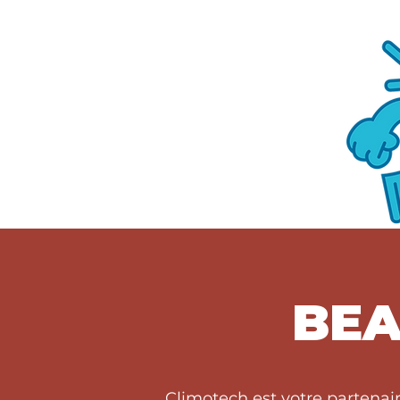
BEA
Climotech est votre partenai