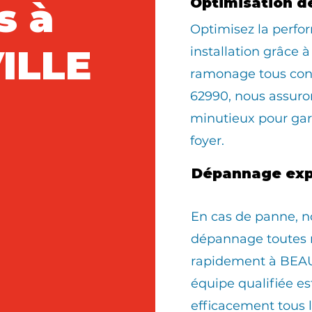
s à
Optimisation d
Optimisez la perfo
ILLE
installation grâce à
ramonage tous con
62990, nous assur
minutieux pour gara
foyer.
Dépannage exp
En cas de panne, n
dépannage toutes 
rapidement à BEA
équipe qualifiée e
efficacement tous 