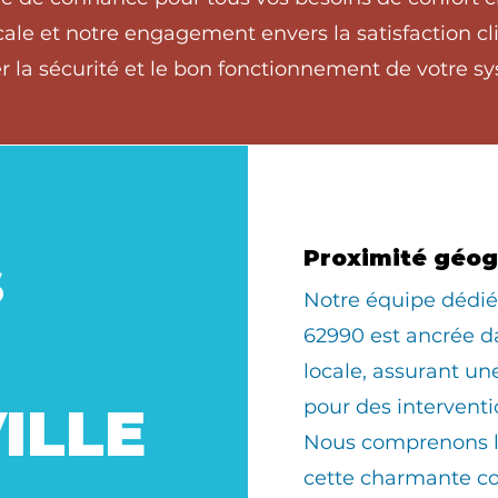
ale et notre engagement envers la satisfaction cli
 la sécurité et le bon fonctionnement de votre sy
s
Proximité géo
​Notre équipe déd
62990 est ancrée 
locale, assurant u
pour des interventi
ILLE
Nous comprenons le
cette charmante 