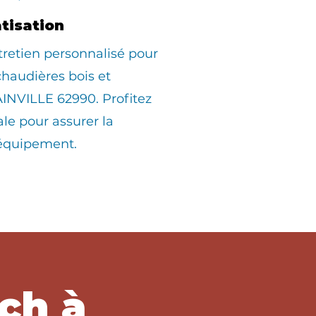
atisation
tretien personnalisé pour
 chaudières bois et
INVILLE 62990. Profitez
ale pour assurer la
 équipement.
ch à