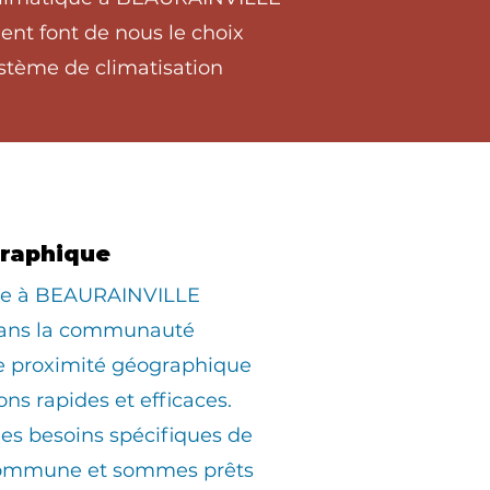
ent font de nous le choix
stème de climatisation
graphique
iée à BEAURAINVILLE
dans la communauté
ne proximité géographique
ons rapides et efficaces.
s besoins spécifiques de
commune et sommes prêts