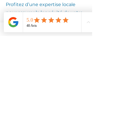
Profitez d’une expertise locale
pour assurer la longévité de votre
équipement.
Contactez
Climotech à
ARGOULES
80120
Faites confiance à Climotech pour
des services de climatisation
adaptés à ARGOULES 80120.