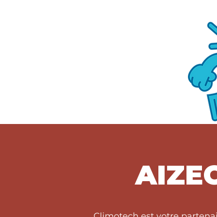
AIZE
Climotech est votre partena