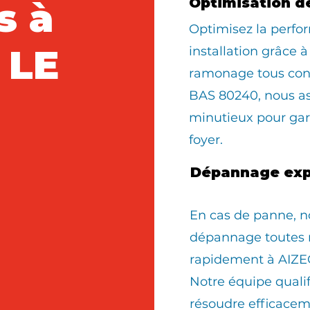
s à
Optimisation d
Optimisez la perfo
 LE
installation grâce à
ramonage tous con
BAS 80240, nous a
minutieux pour gara
foyer.
Dépannage exp
En cas de panne, n
dépannage toutes 
rapidement à AIZ
Notre équipe quali
résoudre efficacem