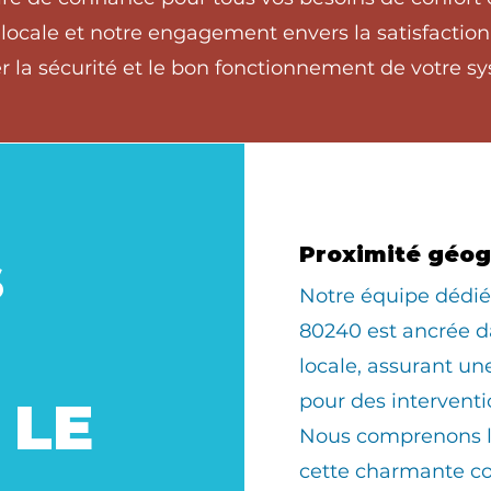
ocale et notre engagement envers la satisfaction c
 la sécurité et le bon fonctionnement de votre sy
s
Proximité géo
​Notre équipe déd
80240 est ancrée 
locale, assurant u
pour des interventi
 LE
Nous comprenons le
cette charmante 