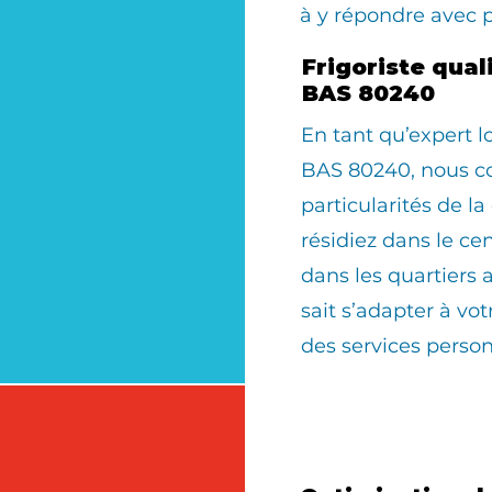
à y répondre avec 
Frigoriste qua
BAS 80240
En tant qu’expert 
BAS 80240, nous co
particularités de 
résidiez dans le cen
dans les quartiers 
sait s’adapter à v
des services person