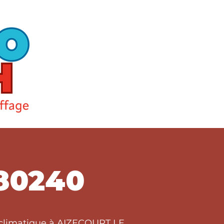
80240
t climatique à AIZECOURT LE