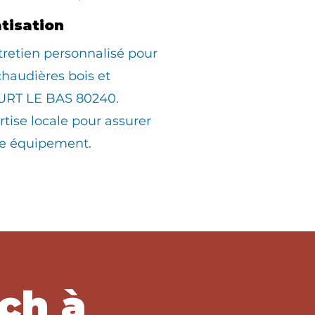
atisation
tretien personnalisé pour
 chaudières bois et
URT LE BAS 80240.
rtise locale pour assurer
tre équipement.
ch à