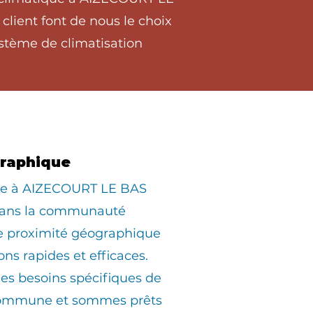
lient font de nous le choix
stème de climatisation
graphique
iée à AIZECOURT LE BAS
dans la communauté
ne proximité géographique
ons rapides et efficaces.
s besoins spécifiques de
commune et sommes prêts