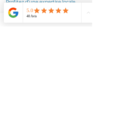
Profitez d’une expertise locale
pour assurer la longévité de votre
équipement.
Contactez
Climotech à AIX
NOULETTE 62160
Faites confiance à Climotech pour
des services de climatisation
adaptés à AIX NOULETTE 62160.
Contactez-nous dès aujourd’hui
pour bénéficier de notre expertise