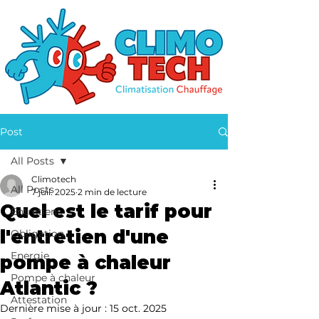
Post
All Posts
Climotech
All Posts
7 juil. 2025
2 min de lecture
Quel est le tarif pour
Entretien
l'entretien d'une
Obligation
Energie
pompe à chaleur
Pompe à chaleur
Atlantic ?
Attestation
Dernière mise à jour :
15 oct. 2025