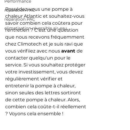
Performance
Possédez-vous une pompe à 
réparation PAC
chaleur Atlantic et souhaitez-vous 
réparation PAC
savoir combien cela coûtera pour 
climatisation réversible air-eau
l'entretien ? C'est une question 
que nous recevons fréquemment 
chez Climotech et je suis ravi que 
vous vérifiiez avec nous 
avant 
de 
contacter quelqu'un pour le 
service. Si vous souhaitez protéger 
votre investissement, vous devez 
régulièrement vérifier et 
entretenir la pompe à chaleur, 
sinon seules des lettres sortiront 
de cette pompe à chaleur. Alors, 
combien cela coûte-t-il réellement 
? Voyons cela ensemble !