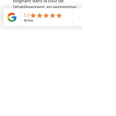
soignant dans la cour de 
l’établissement, en septembre.
🧭 
Entreprise locale et 
indépendante
💬 
Diagnostics précis, devis 
transparents et conseils 
personnalisés.
🌱 
Citoyen écologique
 : 
réparer avant l'obsolescence 
programmée (remplacement 
de tout)
❓ FAQ 
1. Pourquoi l'air sortant 
de ma pompe à chaleur 
est froid ?
Cela pourrait être dû au 
mode 