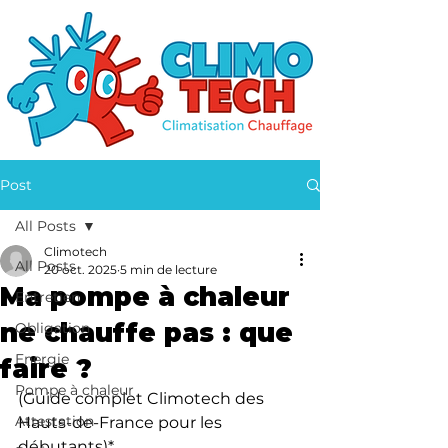
Post
All Posts
Climotech
All Posts
20 oct. 2025
5 min de lecture
Ma pompe à chaleur
Entretien
ne chauffe pas : que
Obligation
Energie
faire ?
Pompe à chaleur
(Guide complet Climotech des 
Attestation
Hauts-de-France pour les 
débutants)*