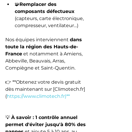
🧩
Remplacer des 
composants défectueux
(capteurs, carte électronique, 
compresseur, ventilateur…)
Nos équipes interviennent 
dans 
toute la région des Hauts-de-
France
 et notamment à Amiens, 
Abbeville, Beauvais, Arras, 
Compiègne et Saint-Quentin.
👉 **Obtenez votre devis gratuit 
dès maintenant sur [Climotech.fr]
(
https://www.climotech.fr)**
💡 
À savoir : 1 contrôle annuel 
permet d'éviter jusqu'à 80% des 
pannes
 et ajoute 5 à 10 ans, au 