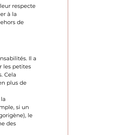
leur respecte 
er à la 
dehors de 
abilités. Il a 
 les petites 
. Cela 
en plus de 
la 
mple, si un 
gorigène), le 
ne des 