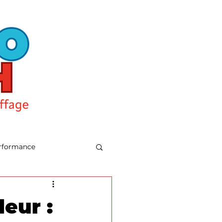
rformance
eur :