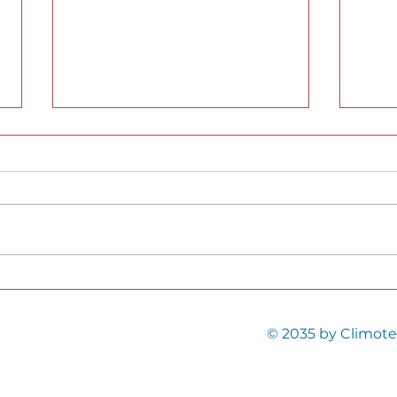
Quel est le tarif pour
Att
l'entretien d'une
d’e
pompe à chaleur
à c
© 2035 by Climot
Atlantic ?
c’e
com