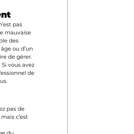
ent
n’est pas 
une mauvaise 
ble des 
 âge ou d’un 
ire de gérer.
 Si vous avez 
fessionnel de 
us.
iez pas de 
 mais c’est 
ge du 