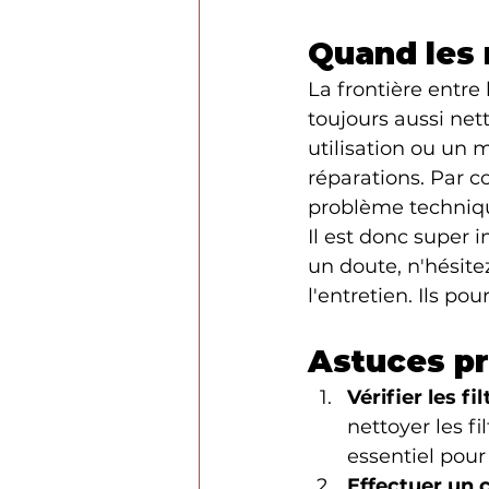
Quand les 
La frontière entre 
toujours aussi net
utilisation ou un 
réparations. Par c
problème technique
Il est donc super i
un doute, n'hésite
l'entretien. Ils po
Astuces pr
Vérifier les fi
nettoyer les fi
essentiel pour 
Effectuer un c