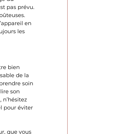
st pas prévu. 
coûteuses.
’appareil en 
jours les 
re bien 
nsable de la 
 prendre soin 
lire son 
 n’hésitez 
l pour éviter 
ur, que vous 