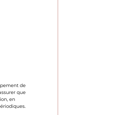
uipement de 
’assurer que 
on, en 
ériodiques. 