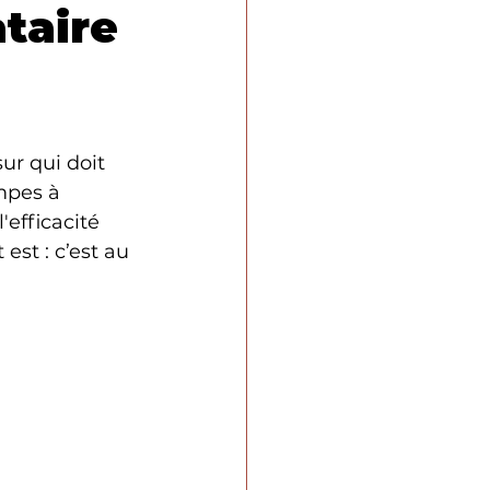
ataire
ur qui doit 
mpes à 
'efficacité 
st : c’est au 