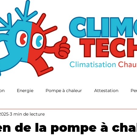
on
Energie
Pompe à chaleur
Attestation
Pe
 2025
3 min de lecture
 PAC
climatisation réversible air-eau
en de la pompe à chal