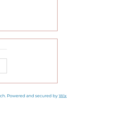
estation
ntretien de pompe
haleur : Pourquoi
ech. Powered and secured by
Wix
st important et
ment l'obtenir