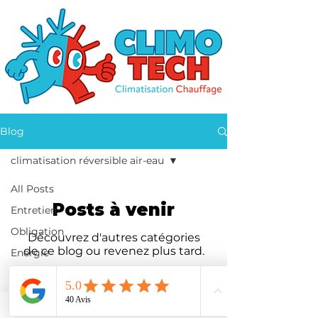
Blog
climatisation réversible air-eau
All Posts
Posts à venir
Entretien
Obligation
Découvrez d'autres catégories
de ce blog ou revenez plus tard.
Energie
Pompe à chaleur
Attestation
Nos partenaires
Performance
CGV